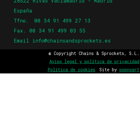
28522 Rivas Vaciamadrid - Madrid
España
Tfno.
00 34 91 499 27 13
Fax. 00 34 91 499 03 55
Email
info@chainsandsprockets.es
© Copyright Chains & Sprockets, S.L.
Aviso legal y política de privacidad
Política de cookies
Site by
popnoart