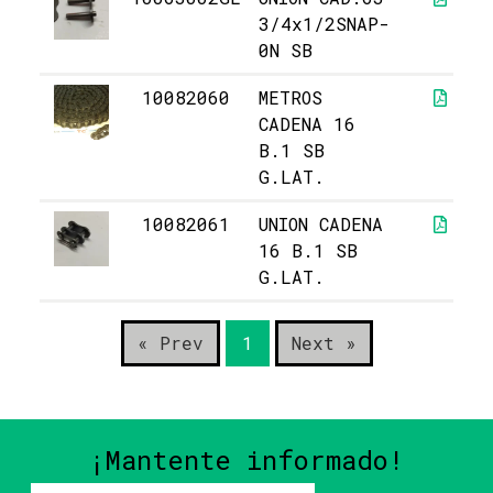
3/4x1/2SNAP-
0N SB
10082060
METROS
CADENA 16
B.1 SB
G.LAT.
10082061
UNION CADENA
16 B.1 SB
G.LAT.
« Prev
1
Next »
¡Mantente informado!