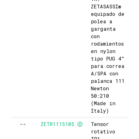
ZETASASSI®
equipado de
polea a
garganta
con
rodamientos
en nylon
tipo PUG 4"
para correa
A/SPA con
palanca 111
Newton
50:210
(Made in
Italy)
--
ZETR1115105
Tensor
rotativo
TR1