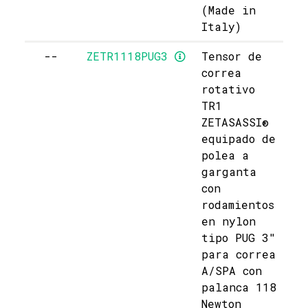
(Made in
Italy)
--
ZETR1118PUG3
Tensor de
correa
rotativo
TR1
ZETASASSI®
equipado de
polea a
garganta
con
rodamientos
en nylon
tipo PUG 3"
para correa
A/SPA con
palanca 118
Newton