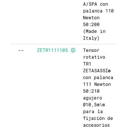
A/SPA con
palanca 110
Newton
50:200
(Made in
Italy)
--
ZETR1111105
Tensor
rotativo
TR1
ZETASASSI®
con palanca
111 Newton
50:210
agujero
Ø10,5m\m
para la
fijación de
accesorios