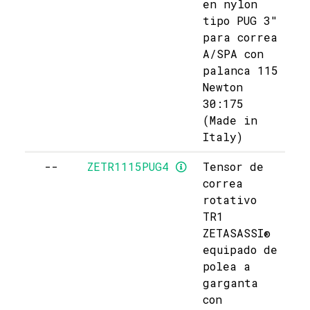
en nylon
tipo PUG 3"
para correa
A/SPA con
palanca 115
Newton
30:175
(Made in
Italy)
--
ZETR1115PUG4
Tensor de
correa
rotativo
TR1
ZETASASSI®
equipado de
polea a
garganta
con