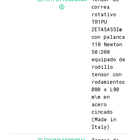
correa
rotativo
TR1PU
ZETASASSI®
con palanca
110 Newton
50:200
equipado de
rodillo
tensor con
rodamientos
Ø80 x L80
m\m en
acero
cincado
(Made in
Italy)