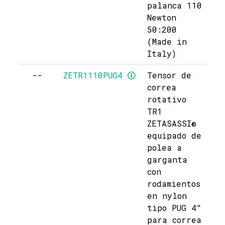
palanca 110
Newton
50:200
(Made in
Italy)
--
ZETR1110PUG4
Tensor de
correa
rotativo
TR1
ZETASASSI®
equipado de
polea a
garganta
con
rodamientos
en nylon
tipo PUG 4"
para correa