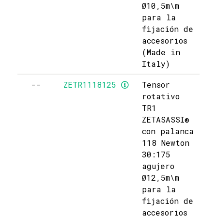
Ø10,5m\m
para la
fijación de
accesorios
(Made in
Italy)
--
ZETR1118125
Tensor
rotativo
TR1
ZETASASSI®
con palanca
118 Newton
30:175
agujero
Ø12,5m\m
para la
fijación de
accesorios