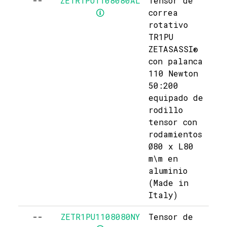
--
ZETR1PU1108080AL
Tensor de
correa
rotativo
TR1PU
ZETASASSI®
con palanca
110 Newton
50:200
equipado de
rodillo
tensor con
rodamientos
Ø80 x L80
m\m en
aluminio
(Made in
Italy)
--
ZETR1PU1108080NY
Tensor de