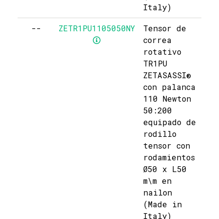
Italy)
--
ZETR1PU1105050NY
Tensor de
correa
rotativo
TR1PU
ZETASASSI®
con palanca
110 Newton
50:200
equipado de
rodillo
tensor con
rodamientos
Ø50 x L50
m\m en
nailon
(Made in
Italy)