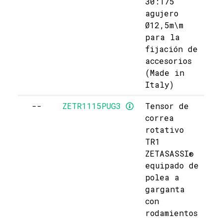
30:175
agujero
Ø12,5m\m
para la
fijación de
accesorios
(Made in
Italy)
--
ZETR1115PUG3
Tensor de
correa
rotativo
TR1
ZETASASSI®
equipado de
polea a
garganta
con
rodamientos