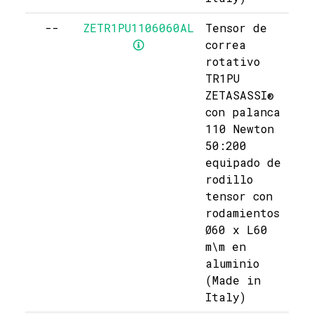
--
ZETR1PU1106060AL
Tensor de
correa
rotativo
TR1PU
ZETASASSI®
con palanca
110 Newton
50:200
equipado de
rodillo
tensor con
rodamientos
Ø60 x L60
m\m en
aluminio
(Made in
Italy)