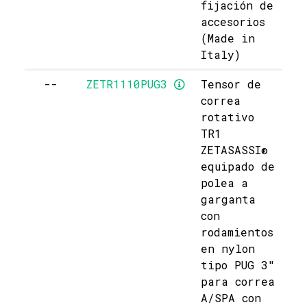
fijación de
accesorios
(Made in
Italy)
--
ZETR1110PUG3
Tensor de
correa
rotativo
TR1
ZETASASSI®
equipado de
polea a
garganta
con
rodamientos
en nylon
tipo PUG 3"
para correa
A/SPA con