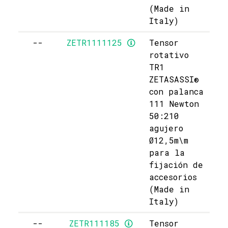
(Made in
Italy)
--
ZETR1111125
Tensor
rotativo
TR1
ZETASASSI®
con palanca
111 Newton
50:210
agujero
Ø12,5m\m
para la
fijación de
accesorios
(Made in
Italy)
--
ZETR111185
Tensor