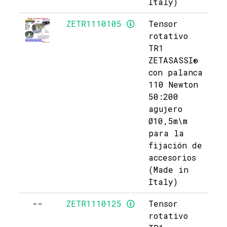
Italy)
ZETR1110105
Tensor
rotativo
TR1
ZETASASSI®
con palanca
110 Newton
50:200
agujero
Ø10,5m\m
para la
fijación de
accesorios
(Made in
Italy)
--
ZETR1110125
Tensor
rotativo