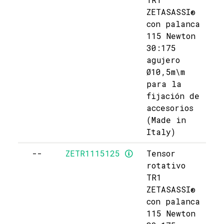
ZETASASSI®
con palanca
115 Newton
30:175
agujero
Ø10,5m\m
para la
fijación de
accesorios
(Made in
Italy)
--
ZETR1115125
Tensor
rotativo
TR1
ZETASASSI®
con palanca
115 Newton