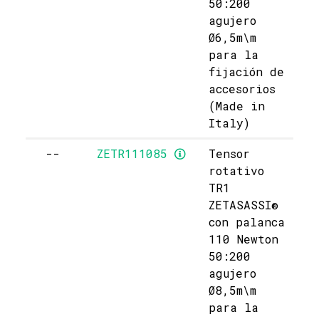
50:200
agujero
Ø6,5m\m
para la
fijación de
accesorios
(Made in
Italy)
--
ZETR111085
Tensor
rotativo
TR1
ZETASASSI®
con palanca
110 Newton
50:200
agujero
Ø8,5m\m
para la