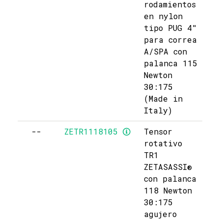
rodamientos
en nylon
tipo PUG 4"
para correa
A/SPA con
palanca 115
Newton
30:175
(Made in
Italy)
--
ZETR1118105
Tensor
rotativo
TR1
ZETASASSI®
con palanca
118 Newton
30:175
agujero