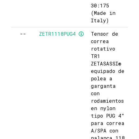
30:175
(Made in
Italy)
--
ZETR1118PUG4
Tensor de
correa
rotativo
TR1
ZETASASSI®
equipado de
polea a
garganta
con
rodamientos
en nylon
tipo PUG 4"
para correa
A/SPA con
palanca 118