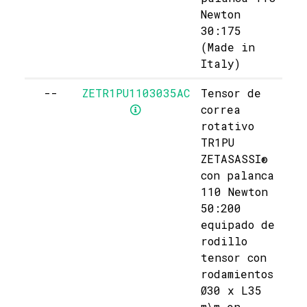
Newton
30:175
(Made in
Italy)
--
ZETR1PU1103035AC
Tensor de
correa
rotativo
TR1PU
ZETASASSI®
con palanca
110 Newton
50:200
equipado de
rodillo
tensor con
rodamientos
Ø30 x L35
m\m en