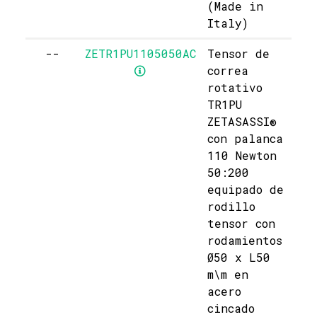
(Made in
Italy)
--
ZETR1PU1105050AC
Tensor de
correa
rotativo
TR1PU
ZETASASSI®
con palanca
110 Newton
50:200
equipado de
rodillo
tensor con
rodamientos
Ø50 x L50
m\m en
acero
cincado