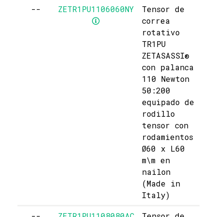
--
ZETR1PU1106060NY
Tensor de
correa
rotativo
TR1PU
ZETASASSI®
con palanca
110 Newton
50:200
equipado de
rodillo
tensor con
rodamientos
Ø60 x L60
m\m en
nailon
(Made in
Italy)
--
ZETR1PU1108080AC
Tensor de