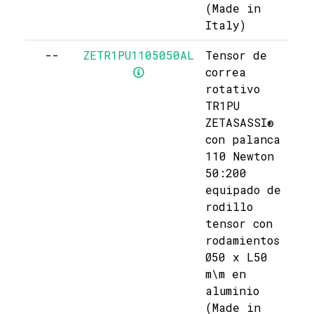
(Made in
Italy)
--
ZETR1PU1105050AL
Tensor de
correa
rotativo
TR1PU
ZETASASSI®
con palanca
110 Newton
50:200
equipado de
rodillo
tensor con
rodamientos
Ø50 x L50
m\m en
aluminio
(Made in