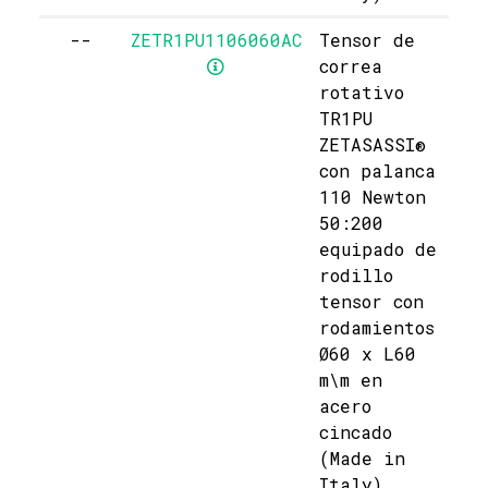
--
ZETR1PU1106060AC
Tensor de
correa
rotativo
TR1PU
ZETASASSI®
con palanca
110 Newton
50:200
equipado de
rodillo
tensor con
rodamientos
Ø60 x L60
m\m en
acero
cincado
(Made in
Italy)