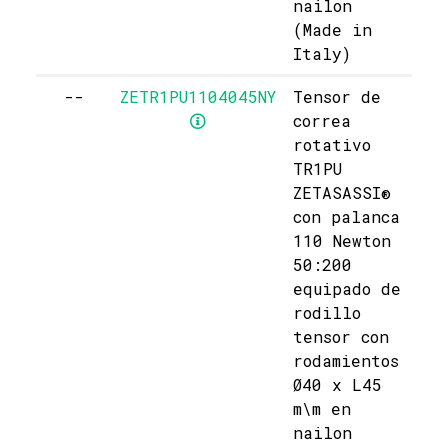
nailon
(Made in
Italy)
--
ZETR1PU1104045NY
Tensor de
correa
rotativo
TR1PU
ZETASASSI®
con palanca
110 Newton
50:200
equipado de
rodillo
tensor con
rodamientos
Ø40 x L45
m\m en
nailon