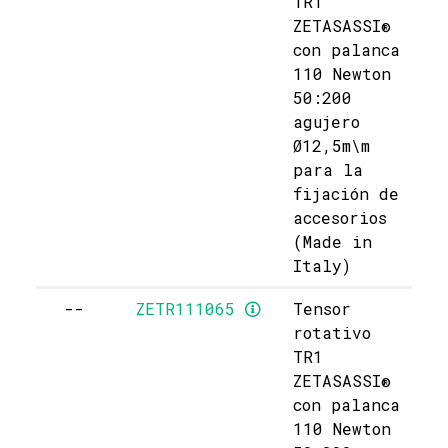
TR1
ZETASASSI®
con palanca
110 Newton
50:200
agujero
Ø12,5m\m
para la
fijación de
accesorios
(Made in
Italy)
--
ZETR111065
Tensor
rotativo
TR1
ZETASASSI®
con palanca
110 Newton