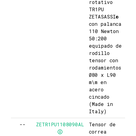
rotativo
TR1PU
ZETASASSI®
con palanca
110 Newton
50:200
equipado de
rodillo
tensor con
rodamientos
Ø80 x L90
m\m en
acero
cincado
(Made in
Italy)
--
ZETR1PU1108090AL
Tensor de
correa