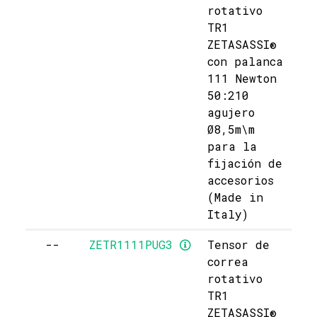
rotativo
TR1
ZETASASSI®
con palanca
111 Newton
50:210
agujero
Ø8,5m\m
para la
fijación de
accesorios
(Made in
Italy)
--
ZETR1111PUG3
Tensor de
correa
rotativo
TR1
ZETASASSI®