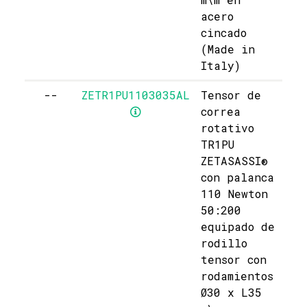
acero
cincado
(Made in
Italy)
--
ZETR1PU1103035AL
Tensor de
correa
rotativo
TR1PU
ZETASASSI®
con palanca
110 Newton
50:200
equipado de
rodillo
tensor con
rodamientos
Ø30 x L35