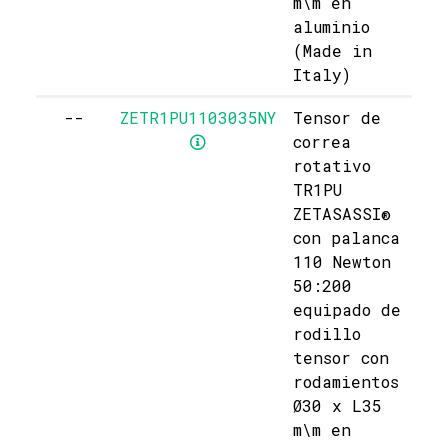
m\m en
aluminio
(Made in
Italy)
--
ZETR1PU1103035NY
Tensor de
correa
rotativo
TR1PU
ZETASASSI®
con palanca
110 Newton
50:200
equipado de
rodillo
tensor con
rodamientos
Ø30 x L35
m\m en