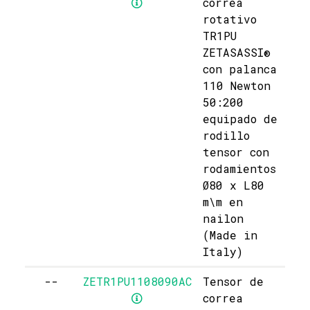
correa
rotativo
TR1PU
ZETASASSI®
con palanca
110 Newton
50:200
equipado de
rodillo
tensor con
rodamientos
Ø80 x L80
m\m en
nailon
(Made in
Italy)
--
ZETR1PU1108090AC
Tensor de
correa