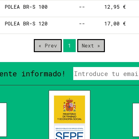
POLEA BR-S 100
--
12,95 €
POLEA BR-S 120
--
17,00 €
« Prev
1
Next »
ente informado!