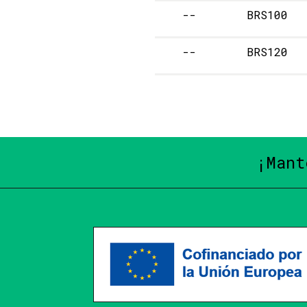
--
BRS100
--
BRS120
¡Mant