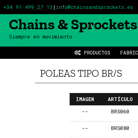
+34 91 499 27 13
|
info@chainsandsprockets.es
Chains & Sprockets
Siempre en movimiento
PRODUCTOS
FABRIC
POLEAS TIPO BR/S
IMAGEN
ARTÍCULO
--
BRS060
--
BRS080