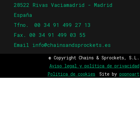
28522 Rivas Vaciamadrid - Madrid
España
Tfno.
00 34 91 499 27 13
Fax. 00 34 91 499 03 55
Email
info@chainsandsprockets.es
© Copyright Chains & Sprockets, S.L.
Aviso legal y política de privacidad
Política de cookies
Site by
popnoart