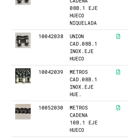
CADENA
08B.1 EJE
HUECO
NIQUELADA
10042038
UNION
8,
CAD.08B.1
INOX.EJE
HUECO
10042039
METROS
5
CAD.08B.1
INOX.EJE
HUE.
10052030
METROS
2
CADENA
10B.1 EJE
HUECO