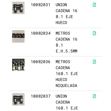
10082031
UNION
5,
CADENA 16
B.1 EJE
HUECO
10082034
METROS
6
CADENA 16
B.1
E.H.5.5MM
10082036
METROS
11
CADENA
16B.1 EJE
HUECO
NIQUELADA
10082037
UNION
1
CADENA
16B.1 EJE