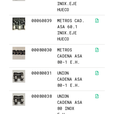
INOX.EJE
HUECO
00060039
METROS CAD.
8
ASA 60.1
INOX.EJE
HUECO
00080030
METROS
6
CADENA ASA
80-1 E.H.
00080031
UNION
5,
CADENA ASA
80-1 E.H.
00080038
UNION
3
CADENA ASA
80 INOX