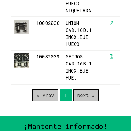
HUECO
NIQUELADA
10082038
UNION
2
CAD.16B.1
INOX.EJE
HUECO
10082039
METROS
12
CAD.16B.1
INOX.EJE
HUE.
« Prev
1
Next »
¡Mantente informado!