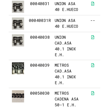
00040031
UNION ASA
5,
40 E.HUECO
00040031R
UNION ASA
--
5,
40 E.HUECO
00040038
UNION
1
CAD.ASA
40.1 INOX
E.H.
00040039
METROS
12
CAD.ASA
40.1 INOX
E.H.
00050030
METROS
2
CADENA ASA
50-1 E.H.