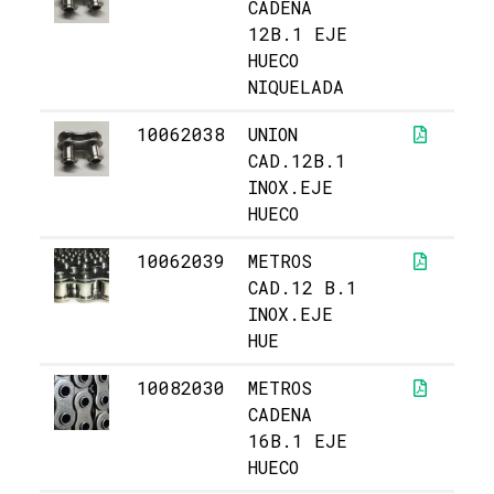
CADENA
12B.1 EJE
HUECO
NIQUELADA
10062038
UNION
1
CAD.12B.1
INOX.EJE
HUECO
10062039
METROS
9
CAD.12 B.1
INOX.EJE
HUE
10082030
METROS
6
CADENA
16B.1 EJE
HUECO