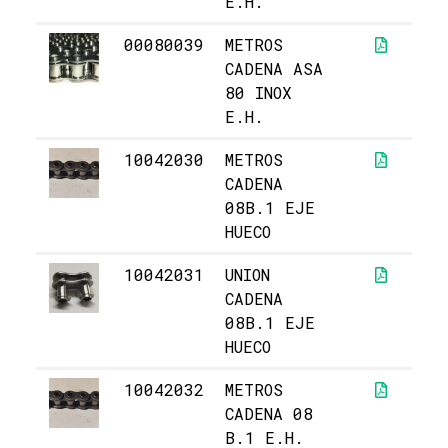
E.H.
00080039
METROS
30
CADENA ASA
80 INOX
E.H.
10042030
METROS
1
CADENA
08B.1 EJE
HUECO
10042031
UNION
5,
CADENA
08B.1 EJE
HUECO
10042032
METROS
3
CADENA 08
B.1 E.H.