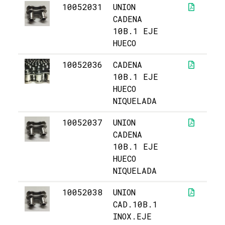
10052031
UNION
5,
CADENA
10B.1 EJE
HUECO
10052036
CADENA
4
10B.1 EJE
HUECO
NIQUELADA
10052037
UNION
4,
CADENA
10B.1 EJE
HUECO
NIQUELADA
10052038
UNION
1
CAD.10B.1
INOX.EJE