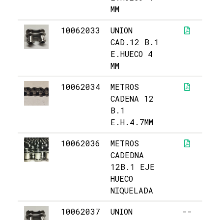
MM
10062033
UNION
5,
CAD.12 B.1
E.HUECO 4
MM
10062034
METROS
2
CADENA 12
B.1
E.H.4.7MM
10062036
METROS
5
CADEDNA
12B.1 EJE
HUECO
NIQUELADA
10062037
UNION
--
5,