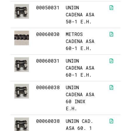
00050031
UNION
3,
CADENA ASA
50-1 E.H.
00060030
METROS
2
CADENA ASA
60-1 E.H.
00060031
UNION
5,
CADENA ASA
60-1 E.H.
00060038
UNION
2
CADENA ASA
60 INOX
E.H.
00060038
UNION CAD.
1
ASA 60. 1