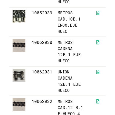
HUECO
10052039
METROS
8
CAD.10B.1
INOX.EJE
HUEC
10062030
METROS
2
CADENA
12B.1 EJE
HUECO
10062031
UNION
5,
CADENA
12B.1 EJE
HUECO
10062032
METROS
2
CAD.12 B.1
E.HUECO 4