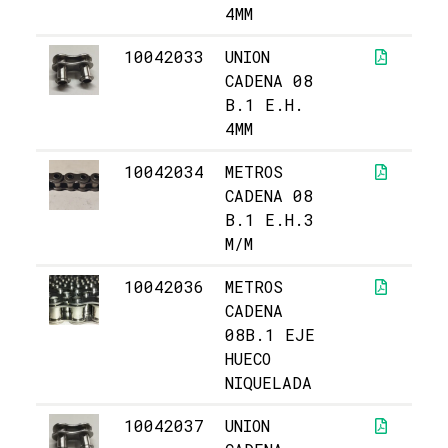
4MM
10042033
UNION
5,
CADENA 08
B.1 E.H.
4MM
10042034
METROS
1
CADENA 08
B.1 E.H.3
M/M
10042036
METROS
3
CADENA
08B.1 EJE
HUECO
NIQUELADA
10042037
UNION
3,