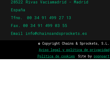
28522 Rivas Vaciamadrid - Madrid
España
Tfno.
00 34 91 499 27 13
Fax. 00 34 91 499 03 55
Email
info@chainsandsprockets.es
© Copyright Chains & Sprockets, S.L.
Aviso legal y política de privacidad
Política de cookies
Site by
popnoart