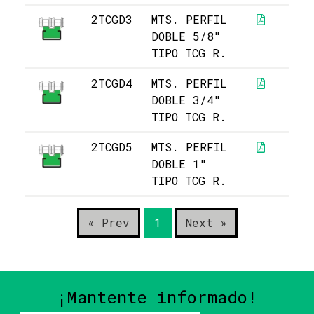
2TCGD3
MTS. PERFIL
29
DOBLE 5/8"
TIPO TCG R.
2TCGD4
MTS. PERFIL
32
DOBLE 3/4"
TIPO TCG R.
2TCGD5
MTS. PERFIL
69
DOBLE 1"
TIPO TCG R.
« Prev
1
Next »
¡Mantente informado!