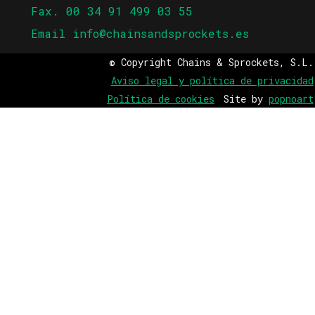
Fax. 00 34 91 499 03 55
Email
info@chainsandsprockets.es
© Copyright Chains & Sprockets, S.L.
Aviso legal y política de privacidad
Política de cookies
Site by
popnoart