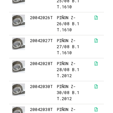
25/08 B.1
T.1610
20042026T
PIÑON Z-
4
26/08 B.1
T.1610
20042027T
PIÑON Z-
4
27/08 B.1
T.1610
20042028T
PIÑON Z-
5
28/08 B.1
T.2012
20042030T
PIÑON Z-
6
30/08 B.1
T.2012
20042038T
PIÑON Z-
8