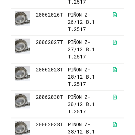
T.2517
20062026T
PIÑON Z-
11
26/12 B.1
T.2517
20062027T
PIÑON Z-
11
27/12 B.1
T.2517
20062028T
PIÑON Z-
12
28/12 B.1
T.2517
20062030T
PIÑON Z-
13
30/12 B.1
T.2517
20062038T
PIÑON Z-
18
38/12 B.1