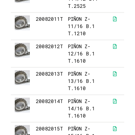
T.2525
20082011T
PIÑON Z-
8
11/16 B.1
T.1210
20082012T
PIÑON Z-
8
12/16 B.1
T.1610
20082013T
PIÑON Z-
5
13/16 B.1
T.1610
20082014T
PIÑON Z-
5
14/16 B.1
T.1610
20082015T
PIÑON Z-
6