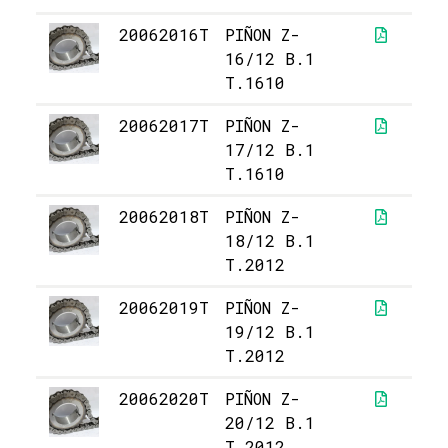
20062016T
PIÑON Z-
3
16/12 B.1
T.1610
20062017T
PIÑON Z-
4
17/12 B.1
T.1610
20062018T
PIÑON Z-
5
18/12 B.1
T.2012
20062019T
PIÑON Z-
5
19/12 B.1
T.2012
20062020T
PIÑON Z-
6
20/12 B.1
T.2012