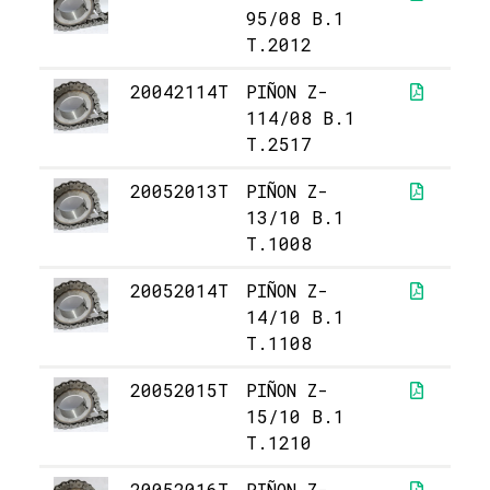
95/08 B.1
T.2012
20042114T
PIÑON Z-
48
114/08 B.1
T.2517
20052013T
PIÑON Z-
2
13/10 B.1
T.1008
20052014T
PIÑON Z-
2
14/10 B.1
T.1108
20052015T
PIÑON Z-
2
15/10 B.1
T.1210
20052016T
PIÑON Z-
2