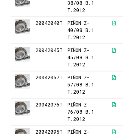
38/08 B.1
T.2012
20042040T
PIÑON Z-
1
40/08 B.1
T.2012
20042045T
PIÑON Z-
13
45/08 B.1
T.2012
20042057T
PIÑON Z-
18
57/08 B.1
T.2012
20042076T
PIÑON Z-
21
76/08 B.1
T.2012
20042095T
PIÑON Z-
45