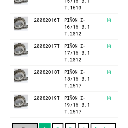
15/16 B.1
T.1610
20082016T
PIÑON Z-
8
16/16 B.1
T.2012
20082017T
PIÑON Z-
8
17/16 B.1
T.2012
20082018T
PIÑON Z-
12
18/16 B.1
T.2517
20082019T
PIÑON Z-
13
19/16 B.1
T.2517