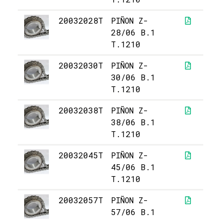
20032028T
PIÑON Z-
2
28/06 B.1
T.1210
20032030T
PIÑON Z-
2
30/06 B.1
T.1210
20032038T
PIÑON Z-
3
38/06 B.1
T.1210
20032045T
PIÑON Z-
4
45/06 B.1
T.1210
20032057T
PIÑON Z-
5
57/06 B.1