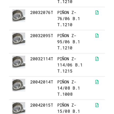
T.1210
20032076T
PIÑON Z-
8
76/06 B.1
T.1210
20032095T
PIÑON Z-
16
95/06 B.1
T.1210
20032114T
PIÑON Z-
24
114/06 B.1
T.1215
20042014T
PIÑON Z-
1
14/08 B.1
T.1008
20042015T
PIÑON Z-
2
15/08 B.1