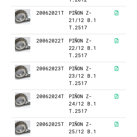
20062021T
PIÑON Z-
8
21/12 B.1
T.2517
20062022T
PIÑON Z-
9
22/12 B.1
T.2517
20062023T
PIÑON Z-
10
23/12 B.1
T.2517
20062024T
PIÑON Z-
10
24/12 B.1
T.2517
20062025T
PIÑON Z-
10
25/12 B.1