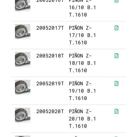
16/10 B.1
T.1610
20052017T
PIÑON Z-
3
17/10 B.1
T.1610
20052018T
PIÑON Z-
3
18/10 B.1
T.1610
20052019T
PIÑON Z-
3
19/10 B.1
T.1610
20052020T
PIÑON Z-
3
20/10 B.1
T.1610