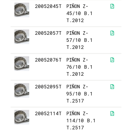
20052045T
PIÑON Z-
14
45/10 B.1
T.2012
20052057T
PIÑON Z-
20
57/10 B.1
T.2012
20052076T
PIÑON Z-
35
76/10 B.1
T.2012
20052095T
PIÑON Z-
75
95/10 B.1
T.2517
20052114T
PIÑON Z-
98
114/10 B.1
T.2517