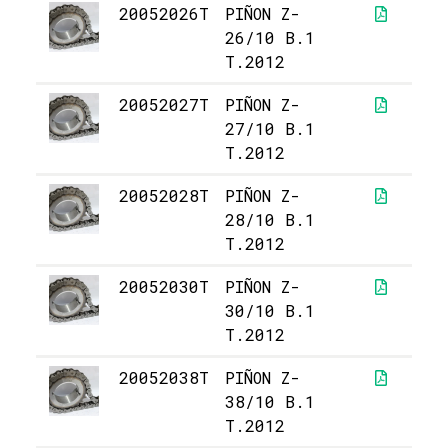
20052026T
PIÑON Z-
6
26/10 B.1
T.2012
20052027T
PIÑON Z-
7
27/10 B.1
T.2012
20052028T
PIÑON Z-
7
28/10 B.1
T.2012
20052030T
PIÑON Z-
7
30/10 B.1
T.2012
20052038T
PIÑON Z-
11
38/10 B.1
T.2012