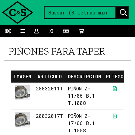
PIÑONES PARA TAPER
IMAGEN
ARTÍCULO
DESCRIPCIÓN
PLIEGO
P
20032011T
PIÑON Z-
1
11/06 B.1
T.1008
20032017T
PIÑON Z-
1
17/06 B.1
T.1008