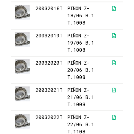
20032018T
PIÑON Z-
1
18/06 B.1
T.1008
20032019T
PIÑON Z-
1
19/06 B.1
T.1008
20032020T
PIÑON Z-
1
20/06 B.1
T.1008
20032021T
PIÑON Z-
2
21/06 B.1
T.1008
20032022T
PIÑON Z-
2
22/06 B.1
T.1108