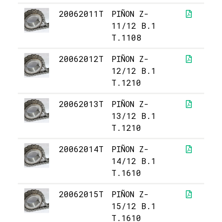
20062011T
PIÑON Z-
0
11/12 B.1
T.1108
20062012T
PIÑON Z-
2
12/12 B.1
T.1210
20062013T
PIÑON Z-
2
13/12 B.1
T.1210
20062014T
PIÑON Z-
3
14/12 B.1
T.1610
20062015T
PIÑON Z-
3
15/12 B.1
T.1610