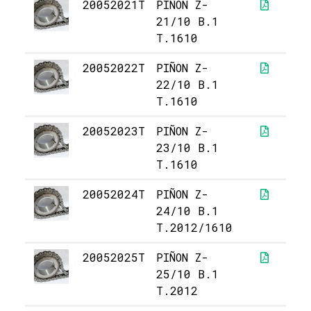
20052021T
PIÑON Z-
3
21/10 B.1
T.1610
20052022T
PIÑON Z-
4
22/10 B.1
T.1610
20052023T
PIÑON Z-
4
23/10 B.1
T.1610
20052024T
PIÑON Z-
6
24/10 B.1
T.2012/1610
20052025T
PIÑON Z-
6
25/10 B.1
T.2012