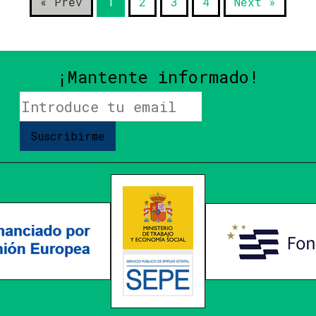
« Prev
1
2
3
4
Next »
¡Mantente informado!
Suscribirme