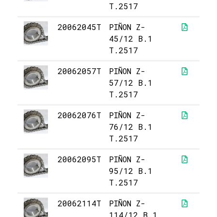
T.2517
20062045T
PIÑON Z-
23
45/12 B.1
T.2517
20062057T
PIÑON Z-
36
57/12 B.1
T.2517
20062076T
PIÑON Z-
58
76/12 B.1
T.2517
20062095T
PIÑON Z-
87
95/12 B.1
T.2517
20062114T
PIÑON Z-
1.
114/12 B.1