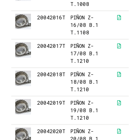
T.1008
20042016T
PIÑON Z-
2
16/08 B.1
T.1108
20042017T
PIÑON Z-
2
17/08 B.1
T.1210
20042018T
PIÑON Z-
2
18/08 B.1
T.1210
20042019T
PIÑON Z-
2
19/08 B.1
T.1210
20042020T
PIÑON Z-
2
20/08 B.1