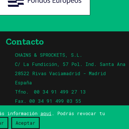
Contacto
CHAINS & SPROCKETS, S.L.
C/ La Fundición, 57 Pol. Ind. Santa Ana
28522 Rivas Vaciamadrid - Madrid
España
Tfno.
00 34 91 499 27 13
Fax. 00 34 91 499 03 55
Email
info@chainsandsprockets.es
más información
aquí
. Podrás revocar tu
ar
Aceptar
acidad
Política de cookies
Site by
popnoart