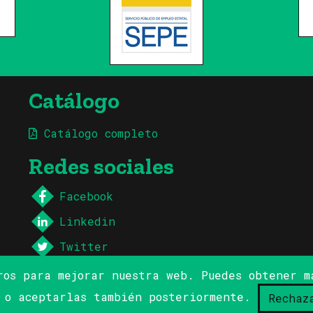
Catálogo
Catálogo completo
Redes sociales
Facebook
Linkedin
Twitter
ros para mejorar nuestra web. Puedes obtener 
o o aceptarlas también posteriormente.
Rechaz
ns & Sprockets, S.L.
Aviso legal y política de priv