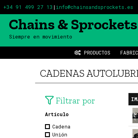
+34 91 499 27 13
|
info@chainsandsprockets.es
Chains & Sprockets
Siempre en movimiento
PRODUCTOS
FABRIC
CADENAS AUTOLUBR
Filtrar por
IM
Artículo
Cadena
Unión