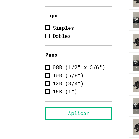
Tipo
Simples
Dobles
Paso
08B (1/2" x 5/6")
10B (5/8")
12B (3/4")
16B (1")
Aplicar