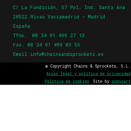
C/ La Fundición, 57 Pol. Ind. Santa Ana
28522 Rivas Vaciamadrid - Madrid
España
Tfno.
00 34 91 499 27 13
Fax. 00 34 91 499 03 55
Email
info@chainsandsprockets.es
© Copyright Chains & Sprockets, S.L.
Aviso legal y política de privacidad
Política de cookies
Site by
popnoart