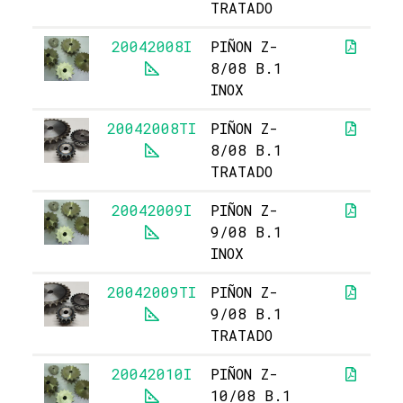
TRATADO
20042008I
PIÑON Z-
8/08 B.1
INOX
20042008TI
PIÑON Z-
6
8/08 B.1
TRATADO
20042009I
PIÑON Z-
9/08 B.1
INOX
20042009TI
PIÑON Z-
9
9/08 B.1
TRATADO
20042010I
PIÑON Z-
10/08 B.1