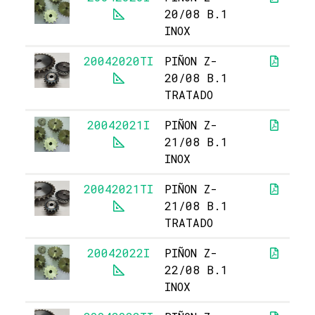
20/08 B.1
INOX
20042020TI
PIÑON Z-
20/08 B.1
TRATADO
20042021I
PIÑON Z-
1
21/08 B.1
INOX
20042021TI
PIÑON Z-
21/08 B.1
TRATADO
20042022I
PIÑON Z-
1
22/08 B.1
INOX