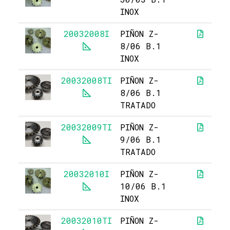
INOX
20032008I
PIÑON Z-
8/06 B.1
INOX
20032008TI
PIÑON Z-
5
8/06 B.1
TRATADO
20032009TI
PIÑON Z-
5
9/06 B.1
TRATADO
20032010I
PIÑON Z-
10/06 B.1
INOX
20032010TI
PIÑON Z-
5