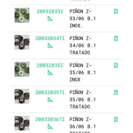
20032033I
PIÑON Z-
5
33/06 B.1
INOX.
20032034TI
PIÑON Z-
34/06 B.1
TRATADO
20032035I
PIÑON Z-
5
35/06 B.1
INOX
20032035TI
PIÑON Z-
35/06 B.1
TRATADO
20032036TI
PIÑON Z-
36/06 B.1