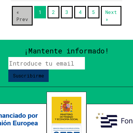
«
1
2
3
4
5
Next
Prev
»
¡Mantente informado!
Suscribirme