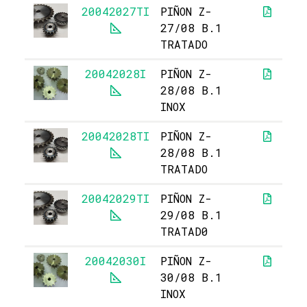
20042027TI
PIÑON Z-
27/08 B.1
TRATADO
20042028I
PIÑON Z-
1
28/08 B.1
INOX
20042028TI
PIÑON Z-
28/08 B.1
TRATADO
20042029TI
PIÑON Z-
29/08 B.1
TRATAD0
20042030I
PIÑON Z-
1
30/08 B.1
INOX