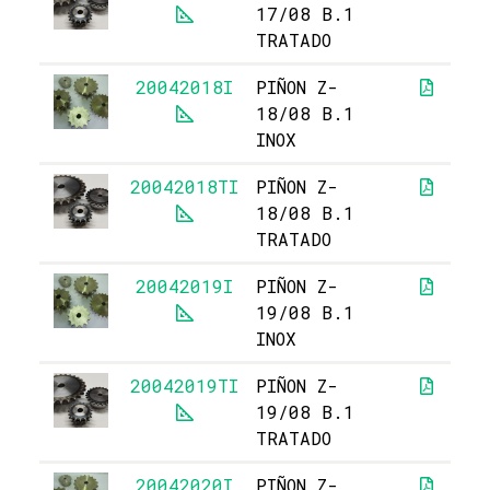
17/08 B.1
TRATADO
20042018I
PIÑON Z-
18/08 B.1
INOX
20042018TI
PIÑON Z-
18/08 B.1
TRATADO
20042019I
PIÑON Z-
19/08 B.1
INOX
20042019TI
PIÑON Z-
19/08 B.1
TRATADO
20042020I
PIÑON Z-
1