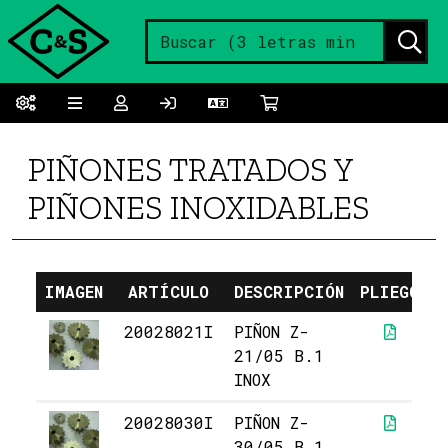
PIÑONES TRATADOS Y
PIÑONES INOXIDABLES
IMAGEN
ARTÍCULO
DESCRIPCIÓN
PLIEGO
P
20028021I
PIÑON Z-
21/05 B.1
INOX
20028030I
PIÑON Z-
1
30/05 B.1