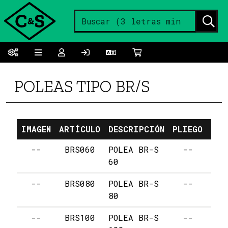
POLEAS TIPO BR/S
IMAGEN
ARTÍCULO
DESCRIPCIÓN
PLIEGO
PRE
--
BRS060
POLEA BR-S
--
11
60
--
BRS080
POLEA BR-S
--
11
80
--
BRS100
POLEA BR-S
--
12